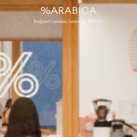
%ARABICA
Bağdat Caddesi, İstanbul, TÜRKİYE