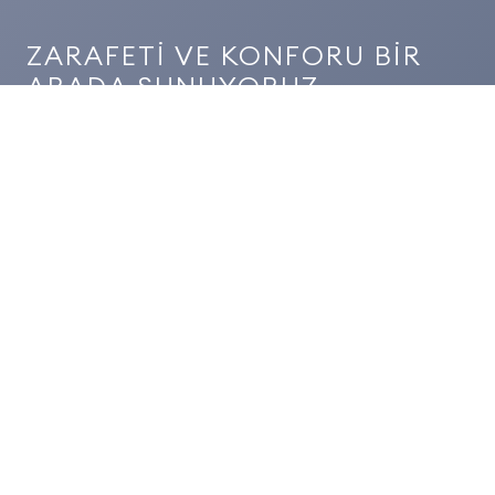
ZARAFETİ VE KONFORU BİR
ARADA SUNUYORUZ
Hafız Mustafa Mall of Emirates projesinde, inşaat,
elektrik, mekanik ve mobilya alanlarında
sunduğumuz yüksek kaliteli çözümlerle her
aşamada mükemmeliyet hedefledik. Hem
fonksiyonellik hem de estetik açıdan ön planda
tutarak, ziyaretçilere konforlu ve elit bir deneyim
sunduk.
PROJE YILI
2024
KAPSAM
İnşaat, Elektirik, Mekanik, Mobilya
LOKASYON
Mall of the Emirates, DUBAİ